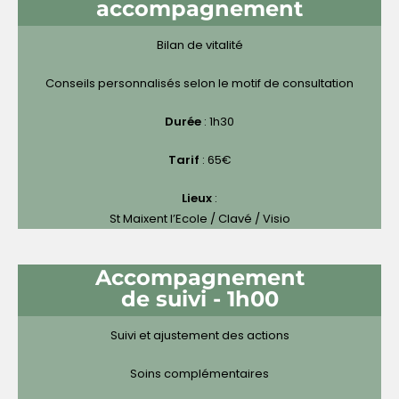
accompagnement
Bilan de vitalité
Conseils personnalisés selon le motif de consultation
Durée
: 1h30
Tarif
: 65€
Lieux
:
St Maixent l’Ecole / Clavé / Visio
Accompagnement
de suivi - 1h00
Suivi et ajustement des actions
Soins complémentaires